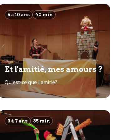
5 à 10 ans
40 min
Et l'amitié, mes amours ?
Qu'est-ce que l'amitié?
3 à 7 ans
35 min