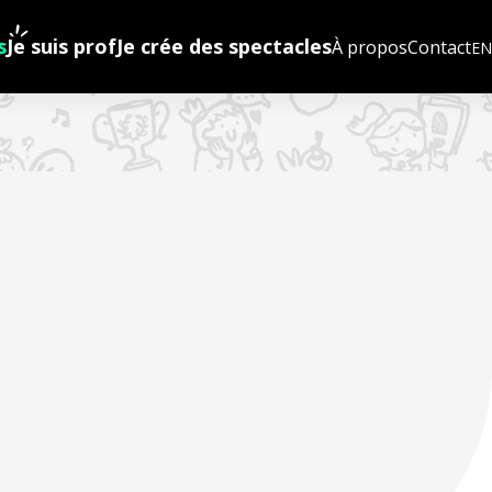
s
Je suis prof
Je crée des spectacles
À propos
Contact
EN