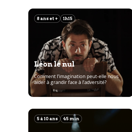
8 ans et +
1h15
Léon le nul
Comment l’imagination peut-elle nous
aider à grandir face à l’adversité?
5 à 10 ans
45 min