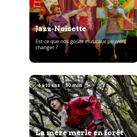
Jazz-Noisette
Est-ce que nos goûts musicaux peuvent
changer ?
6 à 10 ans
50 min
La mère merle en forêt