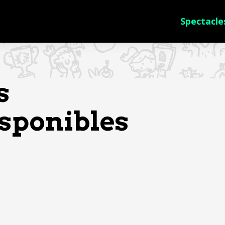
Spectacle
s
isponibles