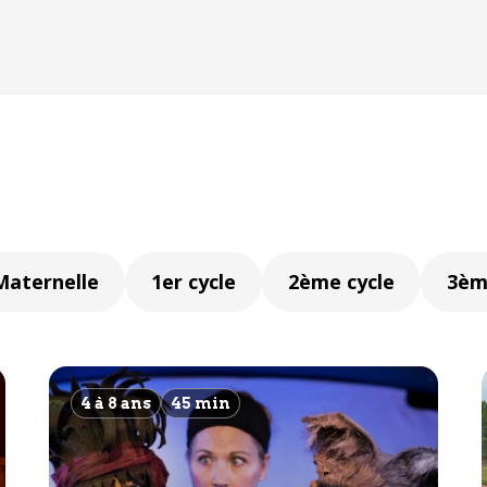
Maternelle
1er cycle
2ème cycle
3èm
4 à 8 ans
45 min