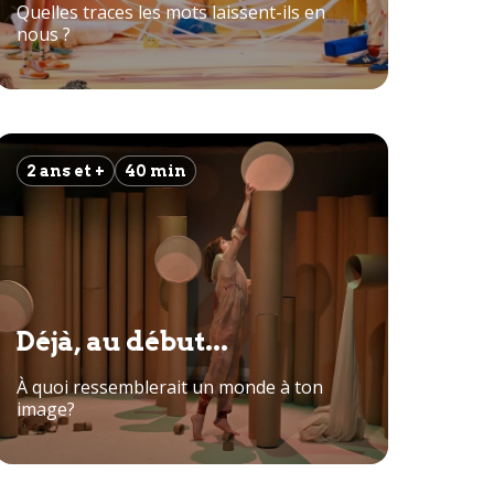
Quelles traces les mots laissent-ils en
nous ?
2 ans et +
40 min
Déjà, au début...
À quoi ressemblerait un monde à ton
image?