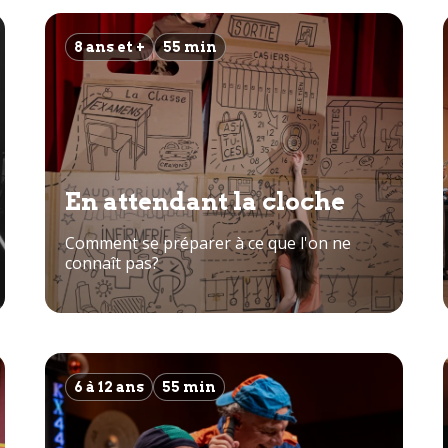
8 ans et +
55 min
En attendant la cloche
Comment se préparer à ce que l'on ne
connaît pas?
6 à 12 ans
55 min