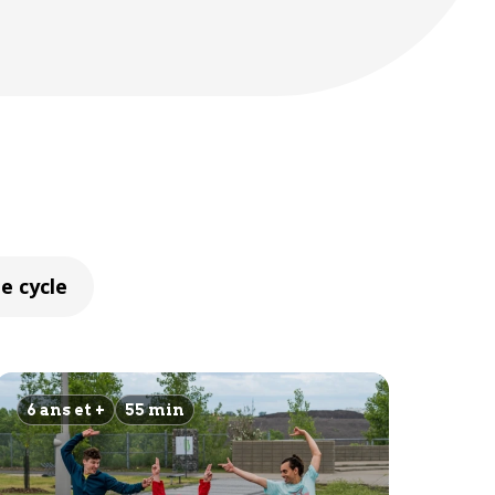
e cycle
6 ans et +
55 min