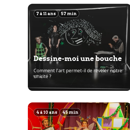
7 à 11 ans
57 min
Dessine-moi une bouche
Comment l'art permet-il de révéler notre
unicité ?
4 à 10 ans
45 min