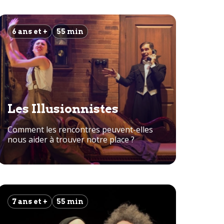
6 ans et +
55 min
Les Illusionnistes
Comment les rencontres peuvent-elles
nous aider à trouver notre place ?
7 ans et +
55 min