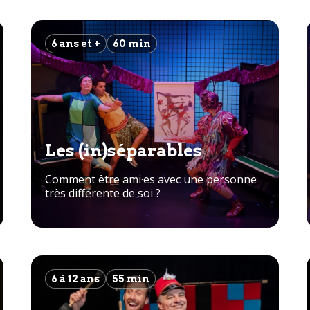
6 ans et +
60 min
Les (in)séparables
Comment être ami·es avec une personne
très différente de soi ?
6 à 12 ans
55 min