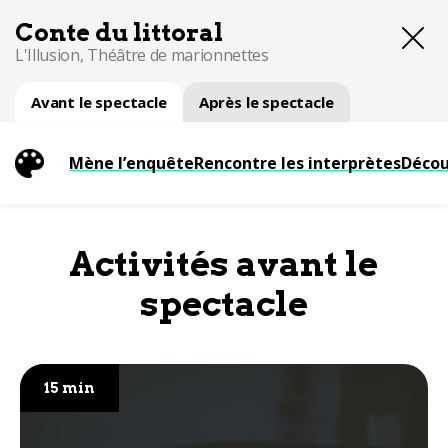
Conte du littoral
L'Illusion, Théâtre de marionnettes
Avant le spectacle
Après le spectacle
Mène l’enquête
Rencontre les interprètes
Décou
Activités avant le
spectacle
15 min