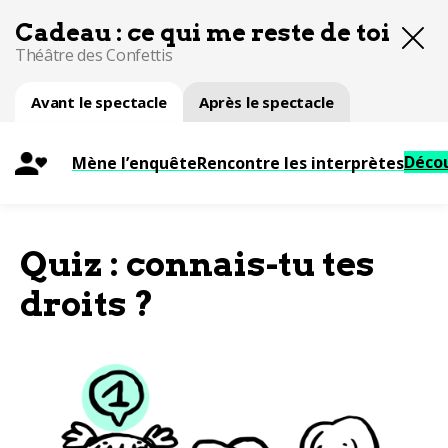
Cadeau : ce qui me reste de toi
Théâtre des Confettis
Avant le spectacle
Après le spectacle
Décou
Mène l’enquête
Rencontre les interprètes
Quiz : connais-tu tes
droits ?