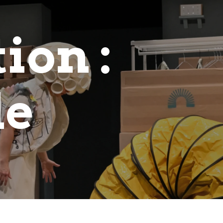
ion :
le